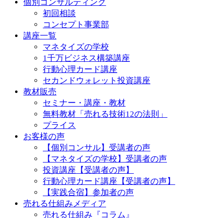
個別コンサルティング
初回相談
コンセプト事業部
講座一覧
マネタイズの学校
1千万ビジネス構築講座
行動心理カード講座
セカンドウォレット投資講座
教材販売
セミナー・講座・教材
無料教材「売れる技術12の法則」
プライス
お客様の声
【個別コンサル】受講者の声
【マネタイズの学校】受講者の声
投資講座【受講者の声】
行動心理カード講座【受講者の声】
【実践合宿】参加者の声
売れる仕組みメディア
売れる仕組み『コラム』