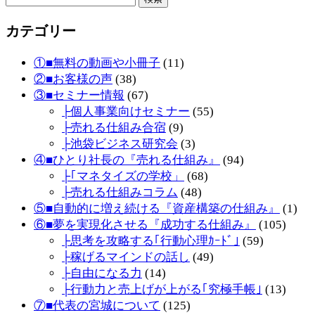
索:
カテゴリー
①■無料の動画や小冊子
(11)
②■お客様の声
(38)
③■セミナー情報
(67)
├個人事業向けセミナー
(55)
├売れる仕組み合宿
(9)
├池袋ビジネス研究会
(3)
④■ひとり社長の『売れる仕組み』
(94)
├｢マネタイズの学校」
(68)
├売れる仕組みコラム
(48)
⑤■自動的に増え続ける『資産構築の仕組み』
(1)
⑥■夢を実現化させる『成功する仕組み』
(105)
├思考を攻略する｢行動心理ｶｰﾄﾞ｣
(59)
├稼げるマインドの話し
(49)
├自由になる力
(14)
├行動力と売上げが上がる｢究極手帳｣
(13)
⑦■代表の宮城について
(125)