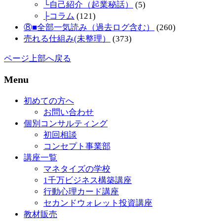
└自己紹介（起業秘話）
(5)
├コラム
(121)
⑧■全部一気読み（過去ログ含む）
(260)
売れる仕組み(未整理）
(373)
ページ上部へ戻る
Menu
初めての方へ
お問い合わせ
個別コンサルティング
初回相談
コンセプト事業部
講座一覧
マネタイズの学校
1千万ビジネス構築講座
行動心理カード講座
セカンドウォレット投資講座
教材販売