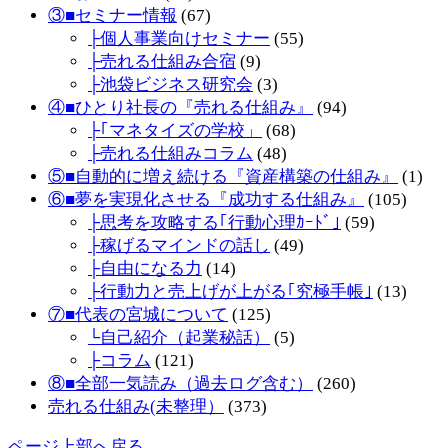
③■セミナー情報
(67)
├個人事業向けセミナー
(55)
├売れる仕組み合宿
(9)
├池袋ビジネス研究会
(3)
④■ひとり社長の『売れる仕組み』
(94)
├｢マネタイズの学校」
(68)
├売れる仕組みコラム
(48)
⑤■自動的に増え続ける『資産構築の仕組み』
(1)
⑥■夢を実現化させる『成功する仕組み』
(105)
├思考を攻略する｢行動心理ｶｰﾄﾞ｣
(59)
├稼げるマインドの話し
(49)
├自由になる力
(14)
├行動力と売上げが上がる｢究極手帳｣
(13)
⑦■代表の宮城について
(125)
└自己紹介（起業秘話）
(5)
├コラム
(121)
⑧■全部一気読み（過去ログ含む）
(260)
売れる仕組み(未整理）
(373)
ページ上部へ戻る