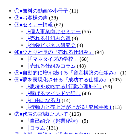
①■無料の動画や小冊子
(11)
②■お客様の声
(38)
③■セミナー情報
(67)
├個人事業向けセミナー
(55)
├売れる仕組み合宿
(9)
├池袋ビジネス研究会
(3)
④■ひとり社長の『売れる仕組み』
(94)
├｢マネタイズの学校」
(68)
├売れる仕組みコラム
(48)
⑤■自動的に増え続ける『資産構築の仕組み』
(1)
⑥■夢を実現化させる『成功する仕組み』
(105)
├思考を攻略する｢行動心理ｶｰﾄﾞ｣
(59)
├稼げるマインドの話し
(49)
├自由になる力
(14)
├行動力と売上げが上がる｢究極手帳｣
(13)
⑦■代表の宮城について
(125)
└自己紹介（起業秘話）
(5)
├コラム
(121)