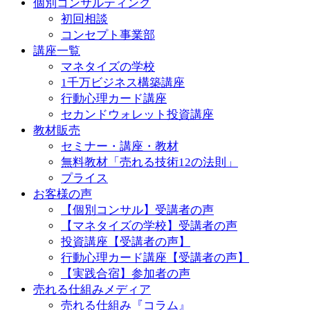
個別コンサルティング
初回相談
コンセプト事業部
講座一覧
マネタイズの学校
1千万ビジネス構築講座
行動心理カード講座
セカンドウォレット投資講座
教材販売
セミナー・講座・教材
無料教材「売れる技術12の法則」
プライス
お客様の声
【個別コンサル】受講者の声
【マネタイズの学校】受講者の声
投資講座【受講者の声】
行動心理カード講座【受講者の声】
【実践合宿】参加者の声
売れる仕組みメディア
売れる仕組み『コラム』