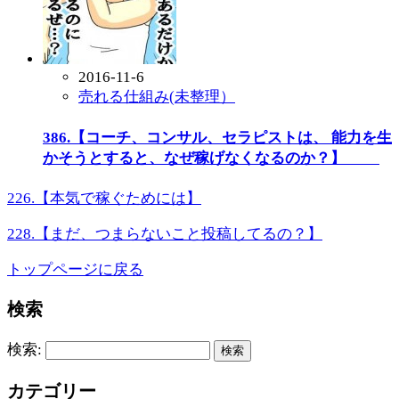
2016-11-6
売れる仕組み(未整理）
386.【コーチ、コンサル、セラピストは、 能力を生
かそうとすると、なぜ稼げなくなるのか？】
226.【本気で稼ぐためには】
228.【まだ、つまらないこと投稿してるの？】
トップページに戻る
検索
検索:
カテゴリー