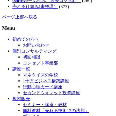
⑧■全部一気読み（過去ログ含む）
(260)
売れる仕組み(未整理）
(373)
ページ上部へ戻る
Menu
初めての方へ
お問い合わせ
個別コンサルティング
初回相談
コンセプト事業部
講座一覧
マネタイズの学校
1千万ビジネス構築講座
行動心理カード講座
セカンドウォレット投資講座
教材販売
セミナー・講座・教材
無料教材「売れる技術12の法則」