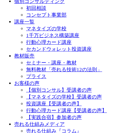
個別コンサルティング
初回相談
コンセプト事業部
講座一覧
マネタイズの学校
1千万ビジネス構築講座
行動心理カード講座
セカンドウォレット投資講座
教材販売
セミナー・講座・教材
無料教材「売れる技術12の法則」
プライス
お客様の声
【個別コンサル】受講者の声
【マネタイズの学校】受講者の声
投資講座【受講者の声】
行動心理カード講座【受講者の声】
【実践合宿】参加者の声
売れる仕組みメディア
売れる仕組み『コラム』