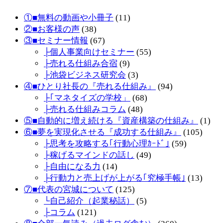
①■無料の動画や小冊子
(11)
②■お客様の声
(38)
③■セミナー情報
(67)
├個人事業向けセミナー
(55)
├売れる仕組み合宿
(9)
├池袋ビジネス研究会
(3)
④■ひとり社長の『売れる仕組み』
(94)
├｢マネタイズの学校」
(68)
├売れる仕組みコラム
(48)
⑤■自動的に増え続ける『資産構築の仕組み』
(1)
⑥■夢を実現化させる『成功する仕組み』
(105)
├思考を攻略する｢行動心理ｶｰﾄﾞ｣
(59)
├稼げるマインドの話し
(49)
├自由になる力
(14)
├行動力と売上げが上がる｢究極手帳｣
(13)
⑦■代表の宮城について
(125)
└自己紹介（起業秘話）
(5)
├コラム
(121)