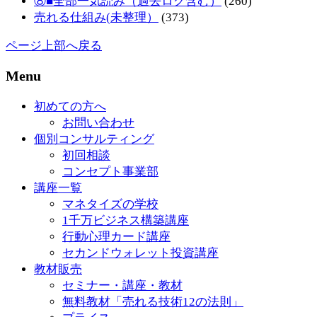
⑧■全部一気読み（過去ログ含む）
(260)
売れる仕組み(未整理）
(373)
ページ上部へ戻る
Menu
初めての方へ
お問い合わせ
個別コンサルティング
初回相談
コンセプト事業部
講座一覧
マネタイズの学校
1千万ビジネス構築講座
行動心理カード講座
セカンドウォレット投資講座
教材販売
セミナー・講座・教材
無料教材「売れる技術12の法則」