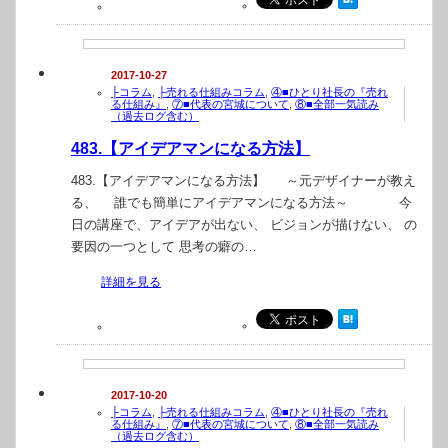
2017-10-27
├コラム
,
├売れる仕組みコラム
,
④■ひとり社長の『売れ
る仕組み』
,
⑦■代表の宮城について
,
⑧■全部一気読み
（過去ログ含む）
483.【アイデアマンになる方法】
483.【アイデアマンになる方法】 ～元デザイナーが教え
る、 誰でも簡単にアイデアマンになる方法～ 今
日の講座で、アイデアが出ない、 ビジョンが描けない、 の
要因の一つとして 思考の癖の…
詳細を見る
2017-10-20
├コラム
,
├売れる仕組みコラム
,
④■ひとり社長の『売れ
る仕組み』
,
⑦■代表の宮城について
,
⑧■全部一気読み
（過去ログ含む）