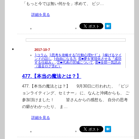
「もっと今では無い何かを」求めて、 ビジ…
詳細を見る
2017-10-7
├コラム
,
├思考を攻略する｢行動心理ｶｰﾄﾞ｣
,
├稼げるマイ
ンドの話し
,
├自由になる力
,
⑥■夢を実現化させる『成功
する仕組み』
,
⑦■代表の宮城について
,
⑧■全部一気読み
（過去ログ含む）
477.【本当の魔法とは？】
477.【本当の魔法とは？】 9月30日に行われた、 「ビジ
ョンライティング、セミナー」 に、なんと沖縄からも、 ご
参加頂けました！ 皆さんからの感想も、 自分の思考
の癖がわかったり、 ま…
詳細を見る