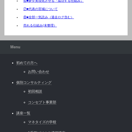
⑥■夢を実現化させる『成功する仕組み』
⑦■代表の宮城について
⑧■全部一気読み（過去ログ含む）
売れる仕組み(未整理）
Menu
初めての方へ
お問い合わせ
個別コンサルティング
初回相談
コンセプト事業部
講座一覧
マネタイズの学校