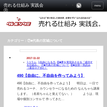
menu
カテゴリー：⑦■代表の宮城について
2017-11-22
├コラム
,
├自由になる力
,
⑥■夢を実現化させる『成功す
る仕組み』
,
⑦■代表の宮城について
,
⑧■全部一気読み
（過去ログ含む）
490【自由に、不自由を作ってみよう】
490【自由に、不自由を作ってみよう】 明日は、一日で
売れるコーチ、 カウンセラーになるための なんちゃら講座
します。 （名前ちゃんと覚えてない。） ようは、現
場や個別コンサルで 作ってきた…