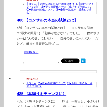
├コラム
,
├思考を攻略する｢行動心理ｶｰﾄﾞ｣
,
├稼げるマイ
ンドの話し
,
⑥■夢を実現化させる『成功する仕組み』
,
⑦■代表の宮城について
,
⑧■全部一気読み（過去ログ含
む）
486.【コンサルの本当の試練とは】
486.【コンサルの本当の試練とは】 コンサルを初め
て“最大の問題”は 「顧客が動かない」でした。 僕のポリ
シーは “人のせいにしない 自分のせいにもしない だ
けど、解決する責任は持つ” …
詳細を見る
2017-11-6
├コラム
,
⑦■代表の宮城について
,
⑧■全部一気読み（過
去ログ含む）
485.【耳鳴りをチャンスに】
485.【耳鳴りをチャンスに】 昨日、一昨日と、小さいけ
ども キーンと耳鳴りがして、 眠いのか、もしくは 疲れ