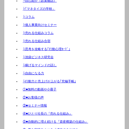
└自己紹介（起業秘話）
├｢マネタイズの学校」
├コラム
├個人事業向けセミナー
├売れる仕組みコラム
├売れる仕組み合宿
├思考を攻略する｢行動心理ｶｰﾄﾞ｣
├池袋ビジネス研究会
├稼げるマインドの話し
├自由になる力
├行動力と売上げが上がる｢究極手帳｣
①■無料の動画や小冊子
②■お客様の声
③■セミナー情報
④■ひとり社長の『売れる仕組み』
⑤■自動的に増え続ける『資産構築の仕組み』