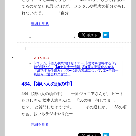
てるのかなとも思ったけど、 メンタルや思考の部分かもし
れないので、 「自分…
詳細を見る
2017-11-3
├コラム
,
├個人事業向けセミナー
,
├思考を攻略する｢行
動心理ｶｰﾄﾞ｣
,
③■セミナー情報
,
⑥■夢を実現化させる
『成功する仕組み』
,
⑦■代表の宮城について
,
⑧■全部一
気読み（過去ログ含む）
484.【凄い人の頭の中】
484.【凄い人の頭の中】 千原ジュニアさんが、 ビート
たけしさん 松本人志さんに、 「36の頃、何してまし
た？」 と質問したそうです。 その返しが、 「36の頃
かぁ、おいらラジオやりたー…
詳細を見る