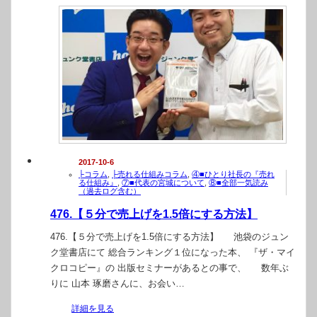
2017-10-6
├コラム
,
├売れる仕組みコラム
,
④■ひとり社長の『売れ
る仕組み』
,
⑦■代表の宮城について
,
⑧■全部一気読み
（過去ログ含む）
476.【５分で売上げを1.5倍にする方法】
476.【５分で売上げを1.5倍にする方法】 池袋のジュン
ク堂書店にて 総合ランキング１位になった本、 『ザ・マイ
クロコピー』の 出版セミナーがあるとの事で、 数年ぶ
りに 山本 琢磨さんに、お会い…
詳細を見る