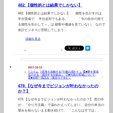
482.【個性的とは結果でしかない】
482.【個性的とは結果でしかない】 個性を生かすのは
半分賛成で、 半分反対でもある。 「今の自分の持て
る個性を生かして～」は 顧客や価値を見ていない。 なので
余計ビジネスに苦戦してしまう…
詳細を見る
2017-10-13
├コラム
,
├思考を攻略する｢行動心理ｶｰﾄﾞ｣
,
⑥■夢を実現
化させる『成功する仕組み』
,
⑦■代表の宮城について
,
⑧■全部一気読み（過去ログ含む）
479.【なぜ今までビジョンが叶わなかったの
か？】
479.【なぜ今までビジョンが叶わなかったのか？】 世の中
が、「やり方主義」で溢れかえってしまい、 自分の本当の
望みを知らないまま動き続けて、 「こんなはずでは」、