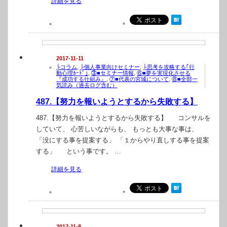
詳細を見る
2017-11-11
├コラム
,
├個人事業向けセミナー
,
├思考を攻略する｢行
動心理ｶｰﾄﾞ｣
,
③■セミナー情報
,
⑥■夢を実現化させる
『成功する仕組み』
,
⑦■代表の宮城について
,
⑧■全部一
気読み（過去ログ含む）
487.【努力を報いようとするから失敗する】
487.【努力を報いようとするから失敗する】 コンサルを
していて、 心苦しいながらも、 もっとも大事な事は、
「没にする事を提案する」 「１からやり直しする事を提案
する」 という事です。 …
詳細を見る
2017-11-8