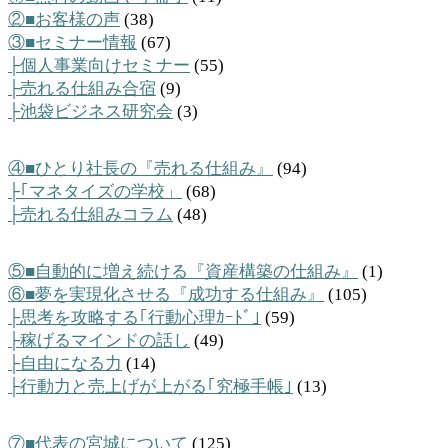
②■お客様の声
(38)
③■セミナー情報
(67)
├個人事業向けセミナー
(55)
├売れる仕組み合宿
(9)
├池袋ビジネス研究会
(3)
④■ひとり社長の『売れる仕組み』
(94)
├｢マネタイズの学校」
(68)
├売れる仕組みコラム
(48)
⑤■自動的に増え続ける『資産構築の仕組み』
(1)
⑥■夢を実現化させる『成功する仕組み』
(105)
├思考を攻略する｢行動心理ｶｰﾄﾞ｣
(59)
├稼げるマインドの話し
(49)
├自由になる力
(14)
├行動力と売上げが上がる｢究極手帳｣
(13)
⑦■代表の宮城について
(125)