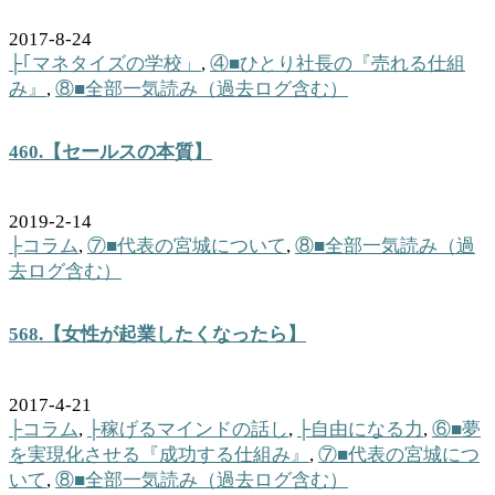
2017-8-24
├｢マネタイズの学校」
,
④■ひとり社長の『売れる仕組
み』
,
⑧■全部一気読み（過去ログ含む）
460.【セールスの本質】
2019-2-14
├コラム
,
⑦■代表の宮城について
,
⑧■全部一気読み（過
去ログ含む）
568.【女性が起業したくなったら】
2017-4-21
├コラム
,
├稼げるマインドの話し
,
├自由になる力
,
⑥■夢
を実現化させる『成功する仕組み』
,
⑦■代表の宮城につ
いて
,
⑧■全部一気読み（過去ログ含む）