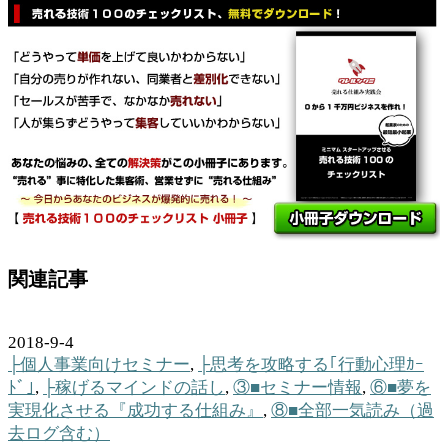
関連記事
2018-9-4
├個人事業向けセミナー
,
├思考を攻略する｢行動心理ｶｰ
ﾄﾞ｣
,
├稼げるマインドの話し
,
③■セミナー情報
,
⑥■夢を
実現化させる『成功する仕組み』
,
⑧■全部一気読み（過
去ログ含む）