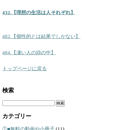
432.【理想の生活は人それぞれ】
482.【個性的とは結果でしかない】
484.【凄い人の頭の中】
トップページに戻る
検索
検
索:
カテゴリー
①■無料の動画や小冊子
(11)