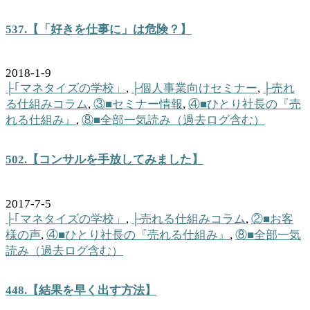
537.【「好きを仕事に」は危険？】
2018-1-9
├｢マネタイズの学校」
,
├個人事業向けセミナー
,
├売れ
る仕組みコラム
,
③■セミナー情報
,
④■ひとり社長の『売
れる仕組み』
,
⑧■全部一気読み（過去ログ含む）
502.【コンサルを手放してみました】
2017-7-5
├｢マネタイズの学校」
,
├売れる仕組みコラム
,
②■お客
様の声
,
④■ひとり社長の『売れる仕組み』
,
⑧■全部一気
読み（過去ログ含む）
448.【結果を早く出す方法】