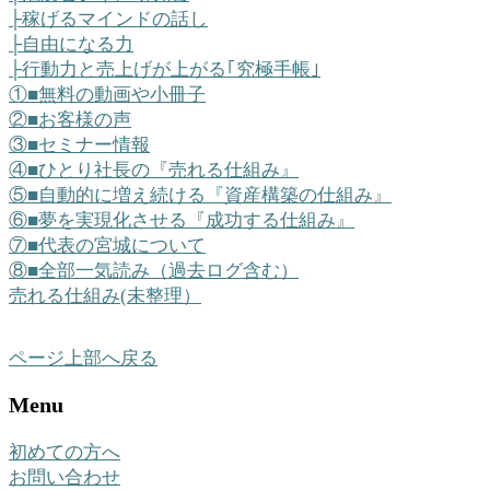
├稼げるマインドの話し
├自由になる力
├行動力と売上げが上がる｢究極手帳｣
①■無料の動画や小冊子
②■お客様の声
③■セミナー情報
④■ひとり社長の『売れる仕組み』
⑤■自動的に増え続ける『資産構築の仕組み』
⑥■夢を実現化させる『成功する仕組み』
⑦■代表の宮城について
⑧■全部一気読み（過去ログ含む）
売れる仕組み(未整理）
ページ上部へ戻る
Menu
初めての方へ
お問い合わせ