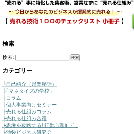
検索
検索:
カテゴリー
└自己紹介（起業秘話）
├｢マネタイズの学校」
├コラム
├個人事業向けセミナー
├売れる仕組みコラム
├売れる仕組み合宿
├思考を攻略する｢行動心理ｶｰﾄﾞ｣
├池袋ビジネス研究会