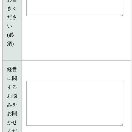
きく
ださ
い
(必
須)
経営
に関
する
お悩
みを
お聞
かせ
くだ