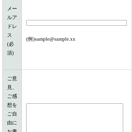
メー
ルア
ドレ
ス
(例)sample@sample.xx
(必
須)
ご意
見、
ご感
想を
ご自
由に
お書