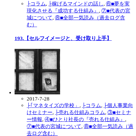
├コラム
,
├稼げるマインドの話し
,
⑥■夢を実
現化させる『成功する仕組み』
,
⑦■代表の宮
城について
,
⑧■全部一気読み（過去ログ含
む）
193.【セルフイメージと、受け取り上手】
2017-7-28
├｢マネタイズの学校」
,
├コラム
,
├個人事業向
けセミナー
,
├売れる仕組みコラム
,
③■セミナ
ー情報
,
④■ひとり社長の『売れる仕組み』
,
⑦■代表の宮城について
,
⑧■全部一気読み（過
去ログ含む）