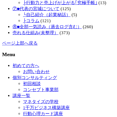
├行動力と売上げが上がる｢究極手帳｣
(13)
⑦■代表の宮城について
(125)
└自己紹介（起業秘話）
(5)
├コラム
(121)
⑧■全部一気読み（過去ログ含む）
(260)
売れる仕組み(未整理）
(373)
ページ上部へ戻る
Menu
初めての方へ
お問い合わせ
個別コンサルティング
初回相談
コンセプト事業部
講座一覧
マネタイズの学校
1千万ビジネス構築講座
行動心理カード講座