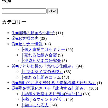
検索
検
索:
カテゴリー
①■無料の動画や小冊子
(11)
②■お客様の声
(38)
③■セミナー情報
(67)
├個人事業向けセミナー
(55)
├売れる仕組み合宿
(9)
├池袋ビジネス研究会
(3)
④■ひとり社長の『売れる仕組み』
(94)
├｢マネタイズの学校」
(68)
├売れる仕組みコラム
(48)
⑤■自動的に増え続ける『資産構築の仕組み』
(1)
⑥■夢を実現化させる『成功する仕組み』
(105)
├思考を攻略する｢行動心理ｶｰﾄﾞ｣
(59)
├稼げるマインドの話し
(49)
├自由になる力
(14)