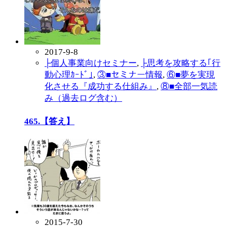
2017-9-8
├個人事業向けセミナー
,
├思考を攻略する｢行
動心理ｶｰﾄﾞ｣
,
③■セミナー情報
,
⑥■夢を実現
化させる『成功する仕組み』
,
⑧■全部一気読
み（過去ログ含む）
465.【答え】
2015-7-30