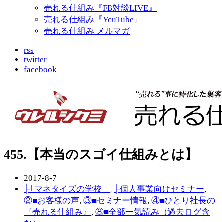
売れる仕組み『FB対談LIVE』
売れる仕組み『YouTube』
売れる仕組み メルマガ
rss
twitter
facebook
455.【本当のスゴイ仕組みとは】
2017-8-7
├｢マネタイズの学校」
,
├個人事業向けセミナー
,
②■お客様の声
,
③■セミナー情報
,
④■ひとり社長の
『売れる仕組み』
,
⑧■全部一気読み（過去ログ含