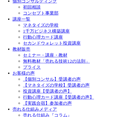
個別コンサルティング
初回相談
コンセプト事業部
講座一覧
マネタイズの学校
1千万ビジネス構築講座
行動心理カード講座
セカンドウォレット投資講座
教材販売
セミナー・講座・教材
無料教材「売れる技術12の法則」
プライス
お客様の声
【個別コンサル】受講者の声
【マネタイズの学校】受講者の声
投資講座【受講者の声】
行動心理カード講座【受講者の声】
【実践合宿】参加者の声
売れる仕組みメディア
売れる仕組み『コラム』