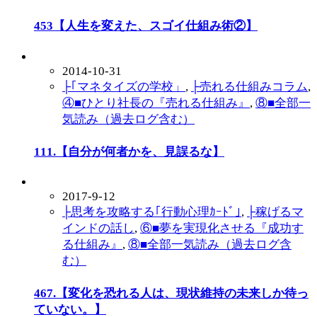
453【人生を変えた、スゴイ仕組み術②】
2014-10-31
├｢マネタイズの学校」
,
├売れる仕組みコラム
,
④■ひとり社長の『売れる仕組み』
,
⑧■全部一
気読み（過去ログ含む）
111.【自分が何者かを、見誤るな】
2017-9-12
├思考を攻略する｢行動心理ｶｰﾄﾞ｣
,
├稼げるマ
インドの話し
,
⑥■夢を実現化させる『成功す
る仕組み』
,
⑧■全部一気読み（過去ログ含
む）
467.【変化を恐れる人は、現状維持の未来しか待っ
ていない。】