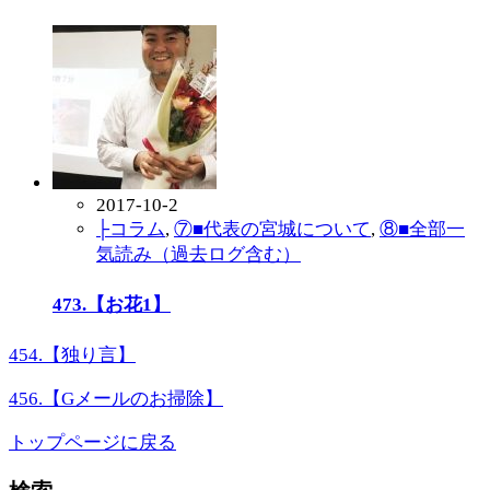
2017-10-2
├コラム
,
⑦■代表の宮城について
,
⑧■全部一
気読み（過去ログ含む）
473.【お花1】
454.【独り言】
456.【Gメールのお掃除】
トップページに戻る