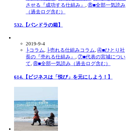
させる『成功する仕組み』
,
⑧■全部一気読み
（過去ログ含む）
532.【パンドラの箱】
2019-9-4
├コラム
,
├売れる仕組みコラム
,
④■ひとり社
長の『売れる仕組み』
,
⑦■代表の宮城につい
て
,
⑧■全部一気読み（過去ログ含む）
614.【ビジネスは「悦び」を元にしよう！】