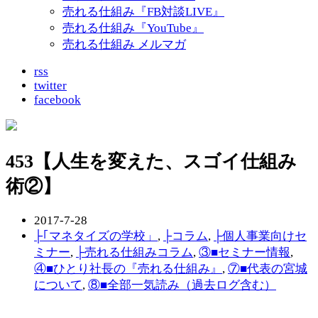
売れる仕組み『FB対談LIVE』
売れる仕組み『YouTube』
売れる仕組み メルマガ
rss
twitter
facebook
453【人生を変えた、スゴイ仕組み
術②】
2017-7-28
├｢マネタイズの学校」
,
├コラム
,
├個人事業向けセ
ミナー
,
├売れる仕組みコラム
,
③■セミナー情報
,
④■ひとり社長の『売れる仕組み』
,
⑦■代表の宮城
について
,
⑧■全部一気読み（過去ログ含む）