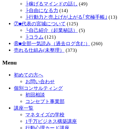
├稼げるマインドの話し
(49)
├自由になる力
(14)
├行動力と売上げが上がる｢究極手帳｣
(13)
⑦■代表の宮城について
(125)
└自己紹介（起業秘話）
(5)
├コラム
(121)
⑧■全部一気読み（過去ログ含む）
(260)
売れる仕組み(未整理）
(373)
Menu
初めての方へ
お問い合わせ
個別コンサルティング
初回相談
コンセプト事業部
講座一覧
マネタイズの学校
1千万ビジネス構築講座
行動心理カード講座