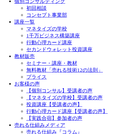
個別コンサルティング
初回相談
コンセプト事業部
講座一覧
マネタイズの学校
1千万ビジネス構築講座
行動心理カード講座
セカンドウォレット投資講座
教材販売
セミナー・講座・教材
無料教材「売れる技術12の法則」
プライス
お客様の声
【個別コンサル】受講者の声
【マネタイズの学校】受講者の声
投資講座【受講者の声】
行動心理カード講座【受講者の声】
【実践合宿】参加者の声
売れる仕組みメディア
売れる仕組み『コラム』