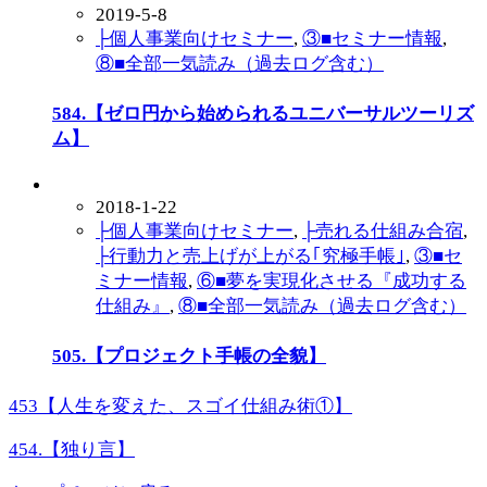
2019-5-8
├個人事業向けセミナー
,
③■セミナー情報
,
⑧■全部一気読み（過去ログ含む）
584.【ゼロ円から始められるユニバーサルツーリズ
ム】
2018-1-22
├個人事業向けセミナー
,
├売れる仕組み合宿
,
├行動力と売上げが上がる｢究極手帳｣
,
③■セ
ミナー情報
,
⑥■夢を実現化させる『成功する
仕組み』
,
⑧■全部一気読み（過去ログ含む）
505.【プロジェクト手帳の全貌】
453【人生を変えた、スゴイ仕組み術①】
454.【独り言】