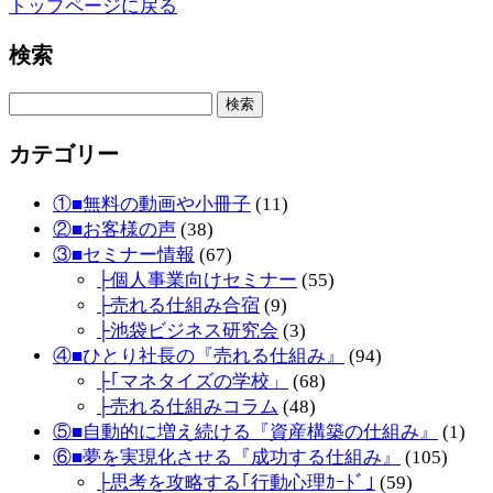
トップページに戻る
検索
検
索:
カテゴリー
①■無料の動画や小冊子
(11)
②■お客様の声
(38)
③■セミナー情報
(67)
├個人事業向けセミナー
(55)
├売れる仕組み合宿
(9)
├池袋ビジネス研究会
(3)
④■ひとり社長の『売れる仕組み』
(94)
├｢マネタイズの学校」
(68)
├売れる仕組みコラム
(48)
⑤■自動的に増え続ける『資産構築の仕組み』
(1)
⑥■夢を実現化させる『成功する仕組み』
(105)
├思考を攻略する｢行動心理ｶｰﾄﾞ｣
(59)