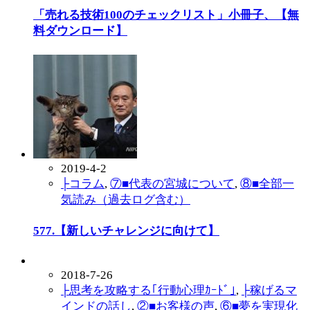
「売れる技術100のチェックリスト」小冊子、【無
料ダウンロード】
2019-4-2
├コラム
,
⑦■代表の宮城について
,
⑧■全部一
気読み（過去ログ含む）
577.【新しいチャレンジに向けて】
2018-7-26
├思考を攻略する｢行動心理ｶｰﾄﾞ｣
,
├稼げるマ
インドの話し
,
②■お客様の声
,
⑥■夢を実現化