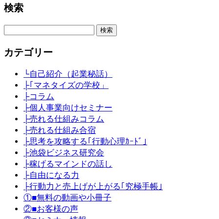
検索
検
索:
カテゴリー
└自己紹介（起業秘話）
├｢マネタイズの学校」
├コラム
├個人事業向けセミナー
├売れる仕組みコラム
├売れる仕組み合宿
├思考を攻略する｢行動心理ｶｰﾄﾞ｣
├池袋ビジネス研究会
├稼げるマインドの話し
├自由になる力
├行動力と売上げが上がる｢究極手帳｣
①■無料の動画や小冊子
②■お客様の声