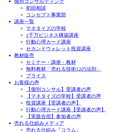
個別コンサルティング
初回相談
コンセプト事業部
講座一覧
マネタイズの学校
1千万ビジネス構築講座
行動心理カード講座
セカンドウォレット投資講座
教材販売
セミナー・講座・教材
無料教材「売れる技術12の法則」
プライス
お客様の声
【個別コンサル】受講者の声
【マネタイズの学校】受講者の声
投資講座【受講者の声】
行動心理カード講座【受講者の声】
【実践合宿】参加者の声
売れる仕組みメディア
売れる仕組み『コラム』