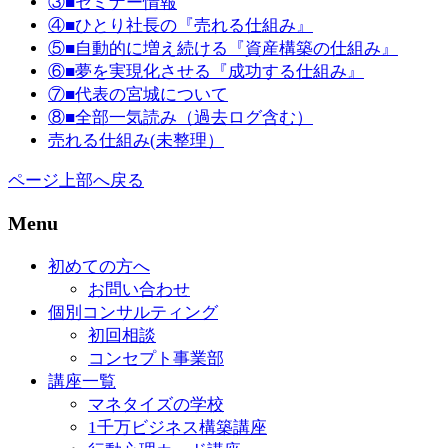
③■セミナー情報
④■ひとり社長の『売れる仕組み』
⑤■自動的に増え続ける『資産構築の仕組み』
⑥■夢を実現化させる『成功する仕組み』
⑦■代表の宮城について
⑧■全部一気読み（過去ログ含む）
売れる仕組み(未整理）
ページ上部へ戻る
Menu
初めての方へ
お問い合わせ
個別コンサルティング
初回相談
コンセプト事業部
講座一覧
マネタイズの学校
1千万ビジネス構築講座