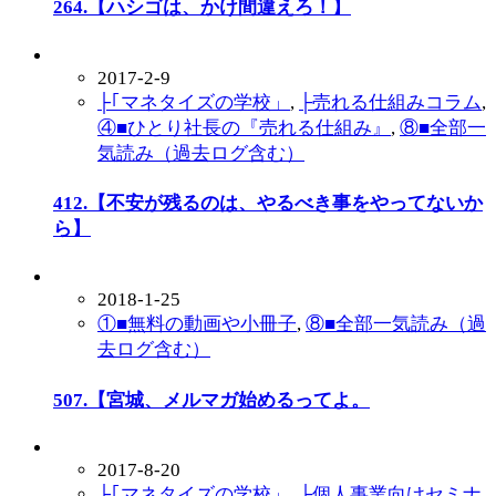
264.【ハシゴは、かけ間違えろ！】
2017-2-9
├｢マネタイズの学校」
,
├売れる仕組みコラム
,
④■ひとり社長の『売れる仕組み』
,
⑧■全部一
気読み（過去ログ含む）
412.【不安が残るのは、やるべき事をやってないか
ら】
2018-1-25
①■無料の動画や小冊子
,
⑧■全部一気読み（過
去ログ含む）
507.【宮城、メルマガ始めるってよ。
2017-8-20
├｢マネタイズの学校」
,
├個人事業向けセミナ