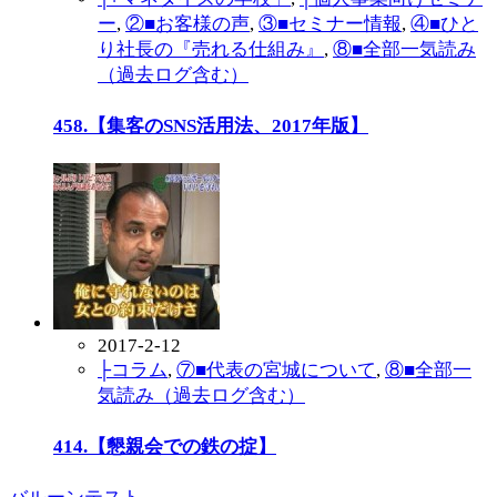
ー
,
②■お客様の声
,
③■セミナー情報
,
④■ひと
り社長の『売れる仕組み』
,
⑧■全部一気読み
（過去ログ含む）
458.【集客のSNS活用法、2017年版】
2017-2-12
├コラム
,
⑦■代表の宮城について
,
⑧■全部一
気読み（過去ログ含む）
414.【懇親会での鉄の掟】