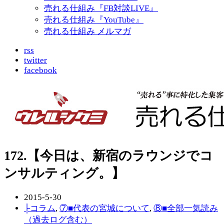
売れる仕組み『FB対談LIVE』
売れる仕組み『YouTube』
売れる仕組み メルマガ
rss
twitter
facebook
172.【今日は、新宿のラウンジでコ
ンサルティング。】
2015-5-30
├コラム
,
⑦■代表の宮城について
,
⑧■全部一気読み
（過去ログ含む）