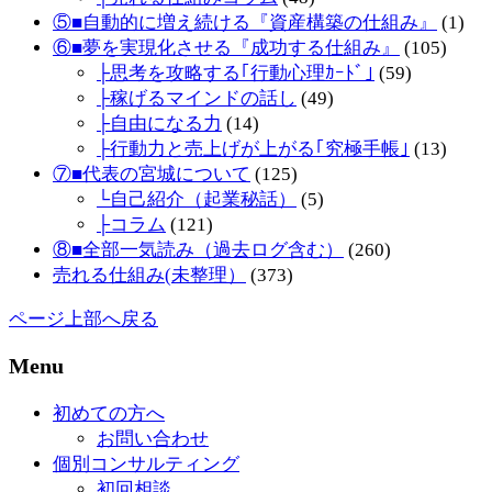
⑤■自動的に増え続ける『資産構築の仕組み』
(1)
⑥■夢を実現化させる『成功する仕組み』
(105)
├思考を攻略する｢行動心理ｶｰﾄﾞ｣
(59)
├稼げるマインドの話し
(49)
├自由になる力
(14)
├行動力と売上げが上がる｢究極手帳｣
(13)
⑦■代表の宮城について
(125)
└自己紹介（起業秘話）
(5)
├コラム
(121)
⑧■全部一気読み（過去ログ含む）
(260)
売れる仕組み(未整理）
(373)
ページ上部へ戻る
Menu
初めての方へ
お問い合わせ
個別コンサルティング
初回相談