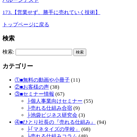
バルーンテスト
173.【営業せず、勝手に売れていく技術】
トップページに戻る
検索
検索:
カテゴリー
①■無料の動画や小冊子
(11)
②■お客様の声
(38)
③■セミナー情報
(67)
├個人事業向けセミナー
(55)
├売れる仕組み合宿
(9)
├池袋ビジネス研究会
(3)
④■ひとり社長の『売れる仕組み』
(94)
├｢マネタイズの学校」
(68)
├売れる仕組みコラム
(48)