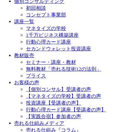
個別コンサルティング
初回相談
コンセプト事業部
講座一覧
マネタイズの学校
1千万ビジネス構築講座
行動心理カード講座
セカンドウォレット投資講座
教材販売
セミナー・講座・教材
無料教材「売れる技術12の法則」
プライス
お客様の声
【個別コンサル】受講者の声
【マネタイズの学校】受講者の声
投資講座【受講者の声】
行動心理カード講座【受講者の声】
【実践合宿】参加者の声
売れる仕組みメディア
売れる仕組み『コラム』