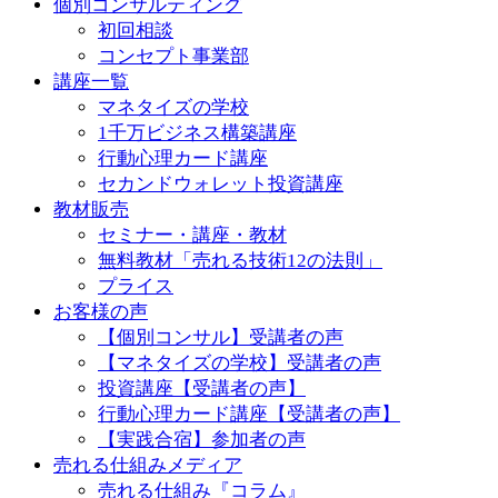
個別コンサルティング
初回相談
コンセプト事業部
講座一覧
マネタイズの学校
1千万ビジネス構築講座
行動心理カード講座
セカンドウォレット投資講座
教材販売
セミナー・講座・教材
無料教材「売れる技術12の法則」
プライス
お客様の声
【個別コンサル】受講者の声
【マネタイズの学校】受講者の声
投資講座【受講者の声】
行動心理カード講座【受講者の声】
【実践合宿】参加者の声
売れる仕組みメディア
売れる仕組み『コラム』