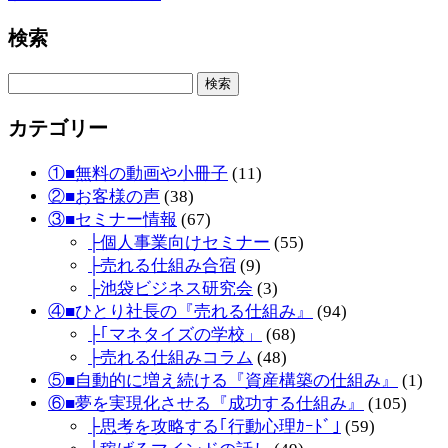
検索
検
索:
カテゴリー
①■無料の動画や小冊子
(11)
②■お客様の声
(38)
③■セミナー情報
(67)
├個人事業向けセミナー
(55)
├売れる仕組み合宿
(9)
├池袋ビジネス研究会
(3)
④■ひとり社長の『売れる仕組み』
(94)
├｢マネタイズの学校」
(68)
├売れる仕組みコラム
(48)
⑤■自動的に増え続ける『資産構築の仕組み』
(1)
⑥■夢を実現化させる『成功する仕組み』
(105)
├思考を攻略する｢行動心理ｶｰﾄﾞ｣
(59)