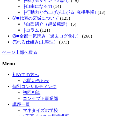
├稼げるマインドの話し
(49)
├自由になる力
(14)
├行動力と売上げが上がる｢究極手帳｣
(13)
⑦■代表の宮城について
(125)
└自己紹介（起業秘話）
(5)
├コラム
(121)
⑧■全部一気読み（過去ログ含む）
(260)
売れる仕組み(未整理）
(373)
ページ上部へ戻る
Menu
初めての方へ
お問い合わせ
個別コンサルティング
初回相談
コンセプト事業部
講座一覧
マネタイズの学校