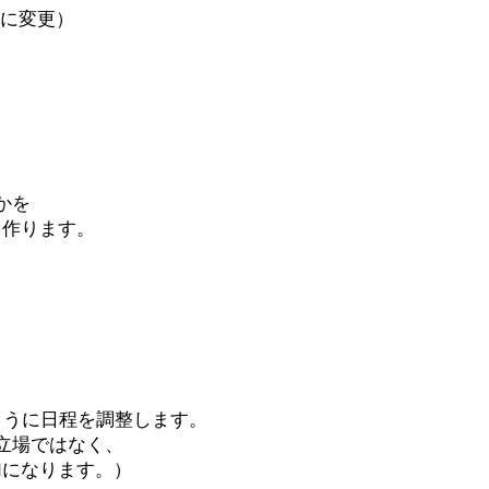
日に変更）
かを
を作ります。
ように日程を調整します。
立場ではなく、
加になります。）