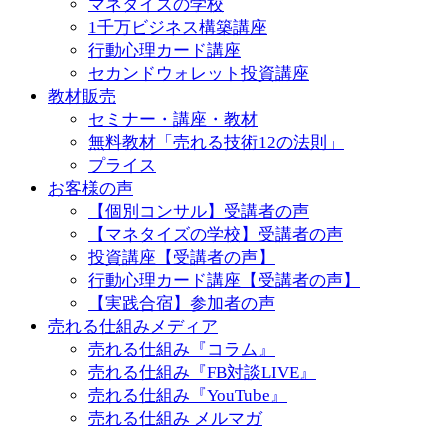
マネタイズの学校
1千万ビジネス構築講座
行動心理カード講座
セカンドウォレット投資講座
教材販売
セミナー・講座・教材
無料教材「売れる技術12の法則」
プライス
お客様の声
【個別コンサル】受講者の声
【マネタイズの学校】受講者の声
投資講座【受講者の声】
行動心理カード講座【受講者の声】
【実践合宿】参加者の声
売れる仕組みメディア
売れる仕組み『コラム』
売れる仕組み『FB対談LIVE』
売れる仕組み『YouTube』
売れる仕組み メルマガ