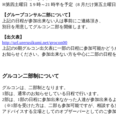
※第四土曜日 １9 時～21 時半を予定（8 月だけ第五土曜
【グループコンサル二部について】
上記の日程が参加出来ない人は事前にご連絡頂き、
別日を用意してグルコン二部を開催します。
【出欠表】
http://url.urerusikumi.net/grocon00
上記の0期グルコン出欠表に一部の日程に参加可能かどう
お知らせください。参加出来ない方を中心に二部の日程
グルコン二部制について
グルコンは、二部制となります。
1部は、通常のお知らせしている日程で行います。
2部は、1部の日程に参加出来なかった人達が参加出来る
（※1部を受けた方は、二部も参加可能ですが、相談する
アドバイスする立場としてのオブザーバーとしてのご参