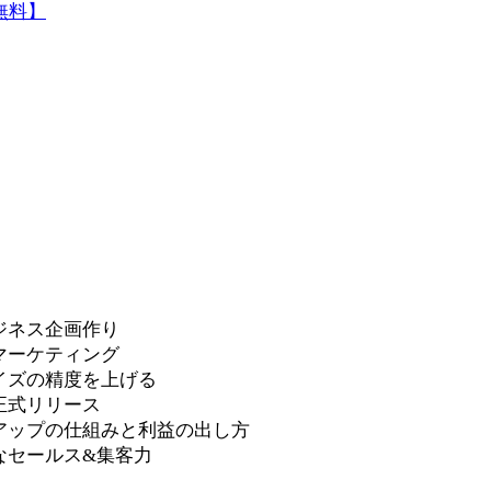
無料】
新規ビジネス企画作り
テストマーケティング
マネタイズの精度を上げる
品の正式リリース
. 売上げアップの仕組みと利益の出し方
本質的なセールス&集客力