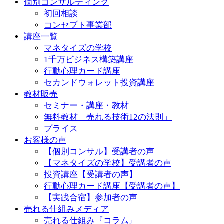
個別コンサルティング
初回相談
コンセプト事業部
講座一覧
マネタイズの学校
1千万ビジネス構築講座
行動心理カード講座
セカンドウォレット投資講座
教材販売
セミナー・講座・教材
無料教材「売れる技術12の法則」
プライス
お客様の声
【個別コンサル】受講者の声
【マネタイズの学校】受講者の声
投資講座【受講者の声】
行動心理カード講座【受講者の声】
【実践合宿】参加者の声
売れる仕組みメディア
売れる仕組み『コラム』