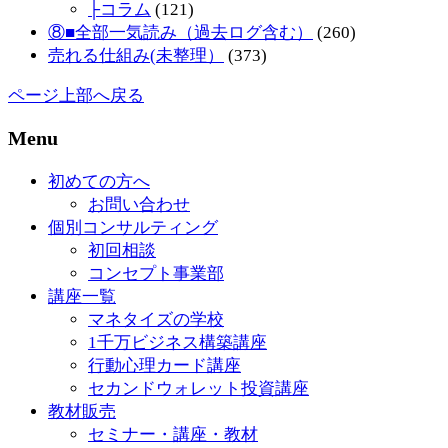
├コラム
(121)
⑧■全部一気読み（過去ログ含む）
(260)
売れる仕組み(未整理）
(373)
ページ上部へ戻る
Menu
初めての方へ
お問い合わせ
個別コンサルティング
初回相談
コンセプト事業部
講座一覧
マネタイズの学校
1千万ビジネス構築講座
行動心理カード講座
セカンドウォレット投資講座
教材販売
セミナー・講座・教材