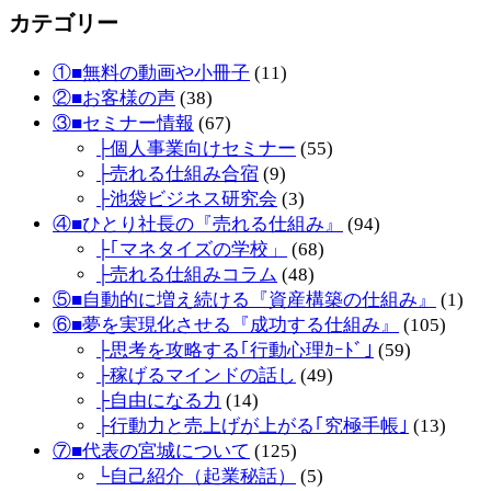
カテゴリー
①■無料の動画や小冊子
(11)
②■お客様の声
(38)
③■セミナー情報
(67)
├個人事業向けセミナー
(55)
├売れる仕組み合宿
(9)
├池袋ビジネス研究会
(3)
④■ひとり社長の『売れる仕組み』
(94)
├｢マネタイズの学校」
(68)
├売れる仕組みコラム
(48)
⑤■自動的に増え続ける『資産構築の仕組み』
(1)
⑥■夢を実現化させる『成功する仕組み』
(105)
├思考を攻略する｢行動心理ｶｰﾄﾞ｣
(59)
├稼げるマインドの話し
(49)
├自由になる力
(14)
├行動力と売上げが上がる｢究極手帳｣
(13)
⑦■代表の宮城について
(125)
└自己紹介（起業秘話）
(5)