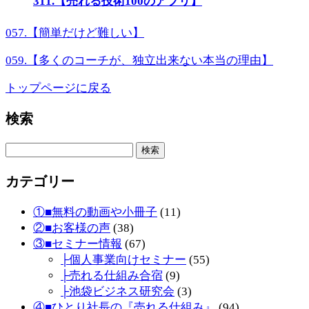
311.【売れる技術100のアプリ】
057.【簡単だけど難しい】
059.【多くのコーチが、独立出来ない本当の理由】
トップページに戻る
検索
検
索:
カテゴリー
①■無料の動画や小冊子
(11)
②■お客様の声
(38)
③■セミナー情報
(67)
├個人事業向けセミナー
(55)
├売れる仕組み合宿
(9)
├池袋ビジネス研究会
(3)
④■ひとり社長の『売れる仕組み』
(94)