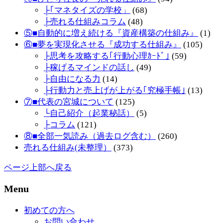
├｢マネタイズの学校」
(68)
├売れる仕組みコラム
(48)
⑤■自動的に増え続ける『資産構築の仕組み』
(1)
⑥■夢を実現化させる『成功する仕組み』
(105)
├思考を攻略する｢行動心理ｶｰﾄﾞ｣
(59)
├稼げるマインドの話し
(49)
├自由になる力
(14)
├行動力と売上げが上がる｢究極手帳｣
(13)
⑦■代表の宮城について
(125)
└自己紹介（起業秘話）
(5)
├コラム
(121)
⑧■全部一気読み（過去ログ含む）
(260)
売れる仕組み(未整理）
(373)
ページ上部へ戻る
Menu
初めての方へ
お問い合わせ