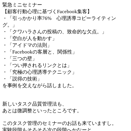
緊急ミニセミナー
【顧客行動心理に基づくFacebook集客】
・「引っかかり率76% 心理誘導コピーライティン
グ。」
・「クワハラさんの投稿の、致命的な欠点。」
・「空白が人を動かす」
・「アイドマの法則」
・「Facebookの客層と、関係性」
・「三つの壁」
・「つい押されるリンクとは」
・「究極の心理誘導テクニック」
・「説得の技術」
を事例を交えながら話しました。
新しいタスク品質管理法も、
あとは微調整といったところです。
このタスク管理のセミナーのお話も来ていますし。
実験段階もそろそろ次の段階へかなーと。