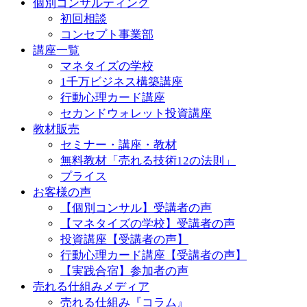
個別コンサルティング
初回相談
コンセプト事業部
講座一覧
マネタイズの学校
1千万ビジネス構築講座
行動心理カード講座
セカンドウォレット投資講座
教材販売
セミナー・講座・教材
無料教材「売れる技術12の法則」
プライス
お客様の声
【個別コンサル】受講者の声
【マネタイズの学校】受講者の声
投資講座【受講者の声】
行動心理カード講座【受講者の声】
【実践合宿】参加者の声
売れる仕組みメディア
売れる仕組み『コラム』