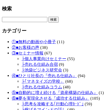
検索
検
索:
カテゴリー
①■無料の動画や小冊子
(11)
②■お客様の声
(38)
③■セミナー情報
(67)
├個人事業向けセミナー
(55)
├売れる仕組み合宿
(9)
├池袋ビジネス研究会
(3)
④■ひとり社長の『売れる仕組み』
(94)
├｢マネタイズの学校」
(68)
├売れる仕組みコラム
(48)
⑤■自動的に増え続ける『資産構築の仕組み』
(1)
⑥■夢を実現化させる『成功する仕組み』
(105)
├思考を攻略する｢行動心理ｶｰﾄﾞ｣
(59)
├稼げるマインドの話し
(49)