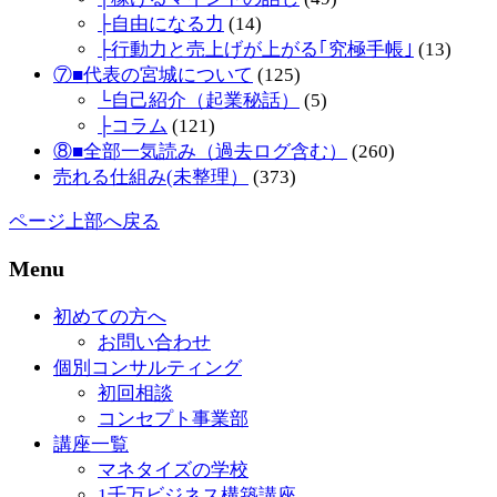
├自由になる力
(14)
├行動力と売上げが上がる｢究極手帳｣
(13)
⑦■代表の宮城について
(125)
└自己紹介（起業秘話）
(5)
├コラム
(121)
⑧■全部一気読み（過去ログ含む）
(260)
売れる仕組み(未整理）
(373)
ページ上部へ戻る
Menu
初めての方へ
お問い合わせ
個別コンサルティング
初回相談
コンセプト事業部
講座一覧
マネタイズの学校
1千万ビジネス構築講座