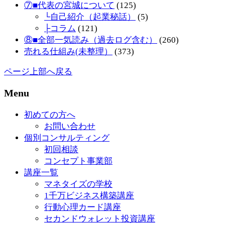
⑦■代表の宮城について
(125)
└自己紹介（起業秘話）
(5)
├コラム
(121)
⑧■全部一気読み（過去ログ含む）
(260)
売れる仕組み(未整理）
(373)
ページ上部へ戻る
Menu
初めての方へ
お問い合わせ
個別コンサルティング
初回相談
コンセプト事業部
講座一覧
マネタイズの学校
1千万ビジネス構築講座
行動心理カード講座
セカンドウォレット投資講座