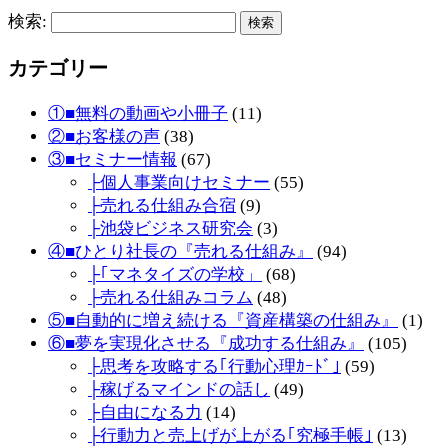
検索:
カテゴリー
①■無料の動画や小冊子
(11)
②■お客様の声
(38)
③■セミナー情報
(67)
├個人事業向けセミナー
(55)
├売れる仕組み合宿
(9)
├池袋ビジネス研究会
(3)
④■ひとり社長の『売れる仕組み』
(94)
├｢マネタイズの学校」
(68)
├売れる仕組みコラム
(48)
⑤■自動的に増え続ける『資産構築の仕組み』
(1)
⑥■夢を実現化させる『成功する仕組み』
(105)
├思考を攻略する｢行動心理ｶｰﾄﾞ｣
(59)
├稼げるマインドの話し
(49)
├自由になる力
(14)
├行動力と売上げが上がる｢究極手帳｣
(13)