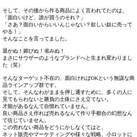
そして、その後から作る商品によく言われてたのは、
「面白いけど、誰が買うのそれ？」
「さあ？面白いからいいんじゃない？欲しい奴に売って
やる！」
そんなことを言ってました。
退かぬ！媚びぬ！省みぬ！
まさにサウザーのようなブランドへと生まれ変わりまし
た（笑）
そんなターゲット不在の、面白ければOKという無謀な商
品ラインアップ群です。
そして、そんなわがままを押し通すために、多くの人に
見てもらわないと勝負の土俵にさえ立てない。
才能があるなんて自惚れていません。
良い商品さえ作れば売れるなんて作り手都合の幻想なん
て信じていません。
この売れない商品をどうにかしなくてはと、
ネット販売やマーケティングや様々な戦略、小ロットに