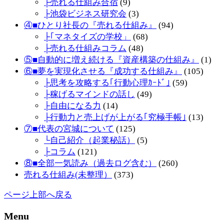
├売れる仕組み合宿
(9)
├池袋ビジネス研究会
(3)
④■ひとり社長の『売れる仕組み』
(94)
├｢マネタイズの学校」
(68)
├売れる仕組みコラム
(48)
⑤■自動的に増え続ける『資産構築の仕組み』
(1)
⑥■夢を実現化させる『成功する仕組み』
(105)
├思考を攻略する｢行動心理ｶｰﾄﾞ｣
(59)
├稼げるマインドの話し
(49)
├自由になる力
(14)
├行動力と売上げが上がる｢究極手帳｣
(13)
⑦■代表の宮城について
(125)
└自己紹介（起業秘話）
(5)
├コラム
(121)
⑧■全部一気読み（過去ログ含む）
(260)
売れる仕組み(未整理）
(373)
ページ上部へ戻る
Menu