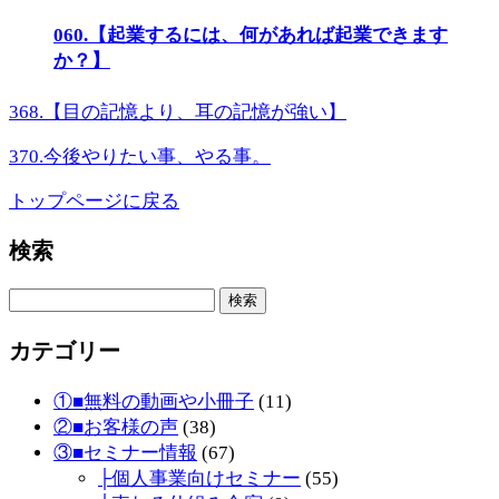
060.【起業するには、何があれば起業できます
か？】
368.【目の記憶より、耳の記憶が強い】
370.今後やりたい事、やる事。
トップページに戻る
検索
検
索:
カテゴリー
①■無料の動画や小冊子
(11)
②■お客様の声
(38)
③■セミナー情報
(67)
├個人事業向けセミナー
(55)