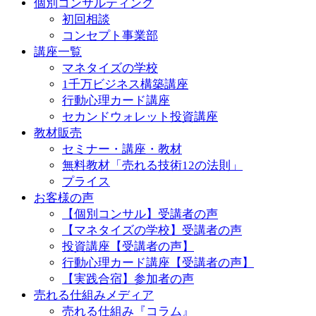
個別コンサルティング
初回相談
コンセプト事業部
講座一覧
マネタイズの学校
1千万ビジネス構築講座
行動心理カード講座
セカンドウォレット投資講座
教材販売
セミナー・講座・教材
無料教材「売れる技術12の法則」
プライス
お客様の声
【個別コンサル】受講者の声
【マネタイズの学校】受講者の声
投資講座【受講者の声】
行動心理カード講座【受講者の声】
【実践合宿】参加者の声
売れる仕組みメディア
売れる仕組み『コラム』