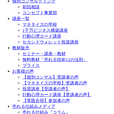
個別コンサルティング
初回相談
コンセプト事業部
講座一覧
マネタイズの学校
1千万ビジネス構築講座
行動心理カード講座
セカンドウォレット投資講座
教材販売
セミナー・講座・教材
無料教材「売れる技術12の法則」
プライス
お客様の声
【個別コンサル】受講者の声
【マネタイズの学校】受講者の声
投資講座【受講者の声】
行動心理カード講座【受講者の声】
【実践合宿】参加者の声
売れる仕組みメディア
売れる仕組み『コラム』