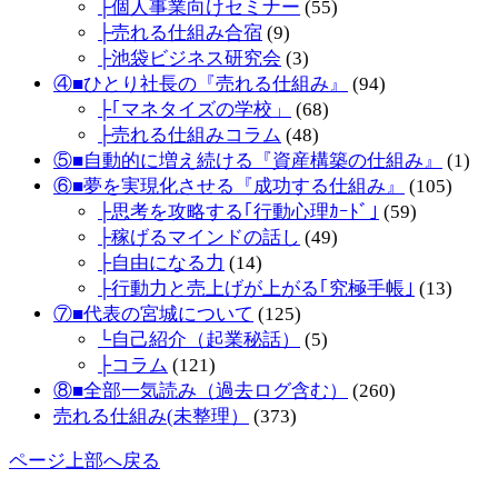
├個人事業向けセミナー
(55)
├売れる仕組み合宿
(9)
├池袋ビジネス研究会
(3)
④■ひとり社長の『売れる仕組み』
(94)
├｢マネタイズの学校」
(68)
├売れる仕組みコラム
(48)
⑤■自動的に増え続ける『資産構築の仕組み』
(1)
⑥■夢を実現化させる『成功する仕組み』
(105)
├思考を攻略する｢行動心理ｶｰﾄﾞ｣
(59)
├稼げるマインドの話し
(49)
├自由になる力
(14)
├行動力と売上げが上がる｢究極手帳｣
(13)
⑦■代表の宮城について
(125)
└自己紹介（起業秘話）
(5)
├コラム
(121)
⑧■全部一気読み（過去ログ含む）
(260)
売れる仕組み(未整理）
(373)
ページ上部へ戻る