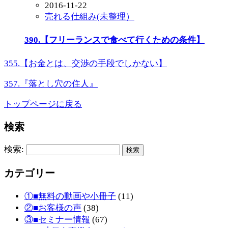
2016-11-22
売れる仕組み(未整理）
390.【フリーランスで食べて行くための条件】
355.【お金とは、交渉の手段でしかない】
357.『落とし穴の住人』
トップページに戻る
検索
検索:
カテゴリー
①■無料の動画や小冊子
(11)
②■お客様の声
(38)
③■セミナー情報
(67)