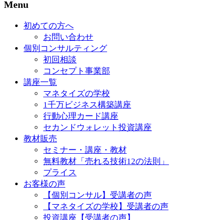
Menu
初めての方へ
お問い合わせ
個別コンサルティング
初回相談
コンセプト事業部
講座一覧
マネタイズの学校
1千万ビジネス構築講座
行動心理カード講座
セカンドウォレット投資講座
教材販売
セミナー・講座・教材
無料教材「売れる技術12の法則」
プライス
お客様の声
【個別コンサル】受講者の声
【マネタイズの学校】受講者の声
投資講座【受講者の声】