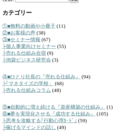
カテゴリー
①■無料の動画や小冊子
(11)
②■お客様の声
(38)
③■セミナー情報
(67)
├個人事業向けセミナー
(55)
├売れる仕組み合宿
(9)
├池袋ビジネス研究会
(3)
④■ひとり社長の『売れる仕組み』
(94)
├｢マネタイズの学校」
(68)
├売れる仕組みコラム
(48)
⑤■自動的に増え続ける『資産構築の仕組み』
(1)
⑥■夢を実現化させる『成功する仕組み』
(105)
├思考を攻略する｢行動心理ｶｰﾄﾞ｣
(59)
├稼げるマインドの話し
(49)