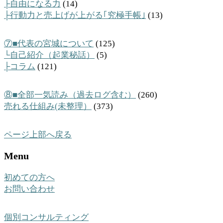
├自由になる力
(14)
├行動力と売上げが上がる｢究極手帳｣
(13)
⑦■代表の宮城について
(125)
└自己紹介（起業秘話）
(5)
├コラム
(121)
⑧■全部一気読み（過去ログ含む）
(260)
売れる仕組み(未整理）
(373)
ページ上部へ戻る
Menu
初めての方へ
お問い合わせ
個別コンサルティング