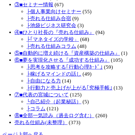
③■セミナー情報
(67)
├個人事業向けセミナー
(55)
├売れる仕組み合宿
(9)
├池袋ビジネス研究会
(3)
④■ひとり社長の『売れる仕組み』
(94)
├｢マネタイズの学校」
(68)
├売れる仕組みコラム
(48)
⑤■自動的に増え続ける『資産構築の仕組み』
(1)
⑥■夢を実現化させる『成功する仕組み』
(105)
├思考を攻略する｢行動心理ｶｰﾄﾞ｣
(59)
├稼げるマインドの話し
(49)
├自由になる力
(14)
├行動力と売上げが上がる｢究極手帳｣
(13)
⑦■代表の宮城について
(125)
└自己紹介（起業秘話）
(5)
├コラム
(121)
⑧■全部一気読み（過去ログ含む）
(260)
売れる仕組み(未整理）
(373)
ページ上部へ戻る