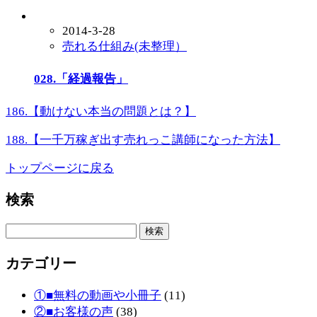
2014-3-28
売れる仕組み(未整理）
028.「経過報告」
186.【動けない本当の問題とは？】
188.【一千万稼ぎ出す売れっこ講師になった方法】
トップページに戻る
検索
検
索:
カテゴリー
①■無料の動画や小冊子
(11)
②■お客様の声
(38)