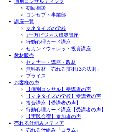
個別コンサルティング
初回相談
コンセプト事業部
講座一覧
マネタイズの学校
1千万ビジネス構築講座
行動心理カード講座
セカンドウォレット投資講座
教材販売
セミナー・講座・教材
無料教材「売れる技術12の法則」
プライス
お客様の声
【個別コンサル】受講者の声
【マネタイズの学校】受講者の声
投資講座【受講者の声】
行動心理カード講座【受講者の声】
【実践合宿】参加者の声
売れる仕組みメディア
売れる仕組み『コラム』