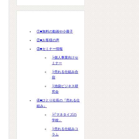
カテゴリー
①■無料の動画や小冊子
②■お客様の声
③■セミナー情報
├個人事業向けセ
ミナー
├売れる仕組み合
宿
├池袋ビジネス研
究会
④■ひとり社長の『売れる仕
組み』
├｢マネタイズの
学校」
├売れる仕組みコ
ラム