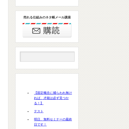
売れる仕組みのネタ帳メール講座
最近の投稿
【固定概念に捕らわれ無け
れば、才能は必ず見つか
る！】
テスト
明日、無料セミナーの最終
日です！