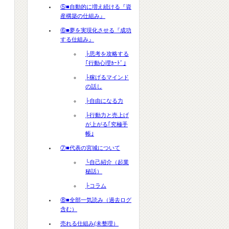
⑤■自動的に増え続ける『資
産構築の仕組み』
⑥■夢を実現化させる『成功
する仕組み』
├思考を攻略する
｢行動心理ｶｰﾄﾞ｣
├稼げるマインド
の話し
├自由になる力
├行動力と売上げ
が上がる｢究極手
帳｣
⑦■代表の宮城について
└自己紹介（起業
秘話）
├コラム
⑧■全部一気読み（過去ログ
含む）
売れる仕組み(未整理）