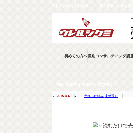
売れる仕組み 実践会Ⓡ 「個人事業主の夢を実現
初めての方へ
個別コンサルティング
講
売れる技術１００のチェックリスト
156.【成果を簡単に出す方法】
2015-4-6
売れる仕組み(未整理）