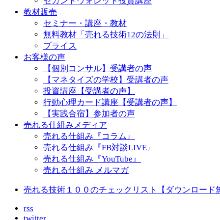
セカンドウォレット投資講座
教材販売
セミナー・講座・教材
無料教材「売れる技術12の法則」
プライス
お客様の声
【個別コンサル】受講者の声
【マネタイズの学校】受講者の声
投資講座【受講者の声】
行動心理カード講座【受講者の声】
【実践合宿】参加者の声
売れる仕組みメディア
売れる仕組み『コラム』
売れる仕組み『FB対談LIVE』
売れる仕組み『YouTube』
売れる仕組み メルマガ
売れる技術１００のチェックリスト【ダウンロード
rss
twitter