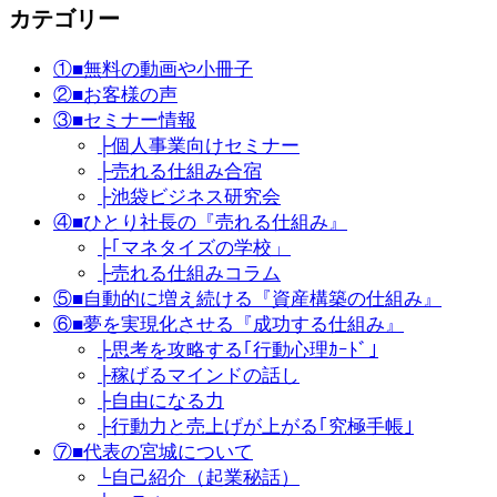
カテゴリー
①■無料の動画や小冊子
②■お客様の声
③■セミナー情報
├個人事業向けセミナー
├売れる仕組み合宿
├池袋ビジネス研究会
④■ひとり社長の『売れる仕組み』
├｢マネタイズの学校」
├売れる仕組みコラム
⑤■自動的に増え続ける『資産構築の仕組み』
⑥■夢を実現化させる『成功する仕組み』
├思考を攻略する｢行動心理ｶｰﾄﾞ｣
├稼げるマインドの話し
├自由になる力
├行動力と売上げが上がる｢究極手帳｣
⑦■代表の宮城について
└自己紹介（起業秘話）