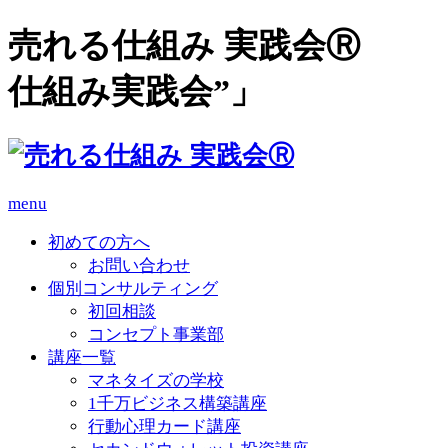
売れる仕組み 実践会Ⓡ 
仕組み実践会”」
menu
初めての方へ
お問い合わせ
個別コンサルティング
初回相談
コンセプト事業部
講座一覧
マネタイズの学校
1千万ビジネス構築講座
行動心理カード講座