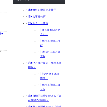
①■無料の動画や小冊子
②■お客様の声
③■セミナー情報
├個人事業向けセ
⑧■
ミナー
├売れる仕組み合
宿
い
├池袋ビジネス研
究会
④■ひとり社長の『売れる仕
組み』
├｢マネタイズの
学校」
├売れる仕組みコ
ラム
⑤■自動的に増え続ける『資
産構築の仕組み』
⑥■夢を実現化させる『成功