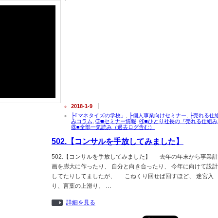
2018-1-9
├｢マネタイズの学校」
,
├個人事業向けセミナー
,
├売れる仕
みコラム
,
③■セミナー情報
,
④■ひとり社長の『売れる仕組み
⑧■全部一気読み（過去ログ含む）
502.【コンサルを手放してみました】
502.【コンサルを手放してみました】 去年の年末から事業計
画を膨大に作ったり、 自分と向き合ったり、 今年に向けて設計
してたりしてましたが、 こねくり回せば回すほど、 迷宮入
り、言葉の上滑り、 …
詳細を見る