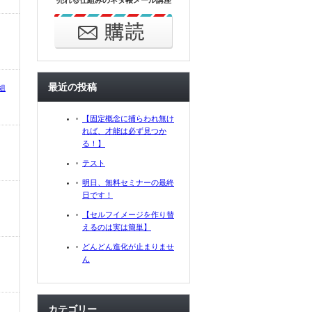
売れる仕組みのネタ帳メール講座
最近の投稿
組
【固定概念に捕らわれ無け
れば、才能は必ず見つか
る！】
テスト
明日、無料セミナーの最終
日です！
【セルフイメージを作り替
えるのは実は簡単】
どんどん進化が止まりませ
ん
カテゴリー