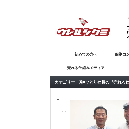
売れる仕組み 実践会Ⓡ 「個人事業主の夢を実現
初めての方へ
個別コ
売れる仕組みメディア
カテゴリー：④■ひとり社長の『売れる