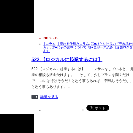
2018-5-15
├コラム
,
├売れる仕組みコラム
,
④■ひとり社長の『売れる仕
み』
,
⑦■代表の宮城について
,
⑧■全部一気読み（過去ログ含
む）
522.【ロジカルに起業するには】
522.【ロジカルに起業するには】 コンサルをしていると、 
業の相談も沢山受けます。 そして、少しプランを聞くだけ
で、 コレは行けそうだ！と思う事もあれば、 苦戦しそうだな、
と思う事もあります。 …
詳細を見る