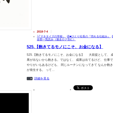
2018-7-4
├｢マネタイズの学校」
,
④■ひとり社長の『売れる仕組み』
,
全部一気読み（過去ログ含む）
525.【飽きてるモノにこそ、お金になる】
525.【飽きてるモノにこそ、お金になる】 大前提として、 
果が出ないから飽きる。ではなく、 成果は出てるけど、 仕事で
やりがいもあるけども、 同じルーチンになってきて なんか飽き
が発生する。 って…
詳細を見る