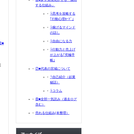
する仕組み』
├思考を攻略する
｢行動心理ｶｰﾄﾞ｣
├稼げるマインド
の話し
├自由になる力
⑧■
├行動力と売上げ
が上がる｢究極手
帳｣
成
⑦■代表の宮城について
└自己紹介（起業
秘話）
├コラム
⑧■全部一気読み（過去ログ
含む）
売れる仕組み(未整理）