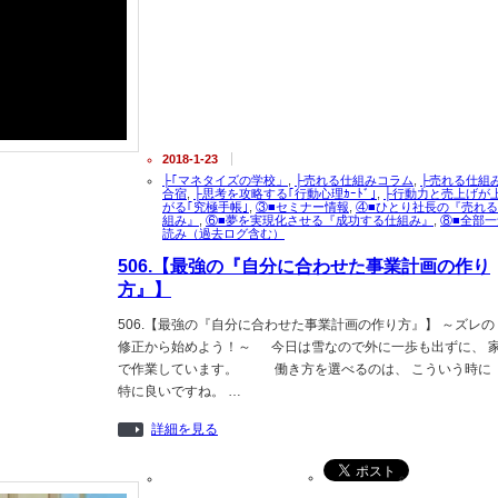
2018-1-23
├｢マネタイズの学校」
,
├売れる仕組みコラム
,
├売れる仕組
合宿
,
├思考を攻略する｢行動心理ｶｰﾄﾞ｣
,
├行動力と売上げが
がる｢究極手帳｣
,
③■セミナー情報
,
④■ひとり社長の『売れ
組み』
,
⑥■夢を実現化させる『成功する仕組み』
,
⑧■全部一
読み（過去ログ含む）
506.【最強の『自分に合わせた事業計画の作り
方』】
506.【最強の『自分に合わせた事業計画の作り方』】 ～ズレの
修正から始めよう！～ 今日は雪なので外に一歩も出ずに、 
で作業しています。 働き方を選べるのは、 こういう時に
特に良いですね。 …
詳細を見る