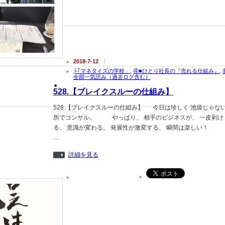
2018-7-12
├｢マネタイズの学校」
,
④■ひとり社長の『売れる仕組み』
,
全部一気読み（過去ログ含む）
528.【ブレイクスルーの仕組み】
528.【ブレイクスルーの仕組み】 今日は珍しく 池袋じゃな
所でコンサル。 やっぱり、 相手のビジネスが、 一皮剥け
る、 意識が変わる、 発展性が激変する、 瞬間は楽しい！
…
詳細を見る