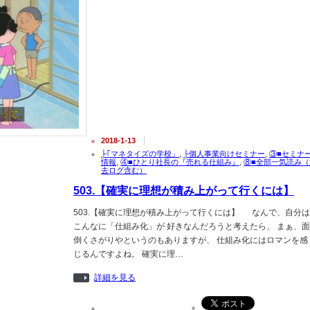
2018-1-13
├｢マネタイズの学校」
,
├個人事業向けセミナー
,
③■セミナ
情報
,
④■ひとり社長の『売れる仕組み』
,
⑧■全部一気読み（
去ログ含む）
503.【確実に理想が積み上がって行くには】
503.【確実に理想が積み上がって行くには】 なんで、自分は
こんなに「仕組み化」が 好きなんだろうと考えたら、 まぁ、面
倒くさがりやというのもありますが、 仕組み化にはロマンを感
じるんですよね。 確実に理…
詳細を見る