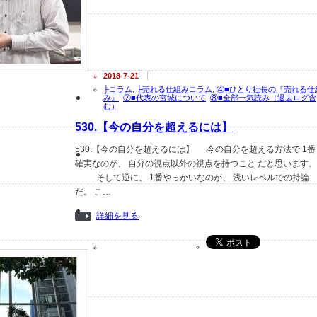
2018-7-21
├コラム
,
├売れる仕組みコラム
,
④■ひとり社長の『売れる仕
み』
,
⑦■代表の宮城について
,
⑧■全部一気読み（過去ログ含
む）
530.【今の自分を超えるには】
530.【今の自分を超えるには】 今の自分を超える方法で 1番
確実なのが、 自分の視点以外の視点を持つこと だと思います。
そして逆に、 1番やっかいなのが、 浅いレベルでの持論
だ。 こ…
詳細を見る